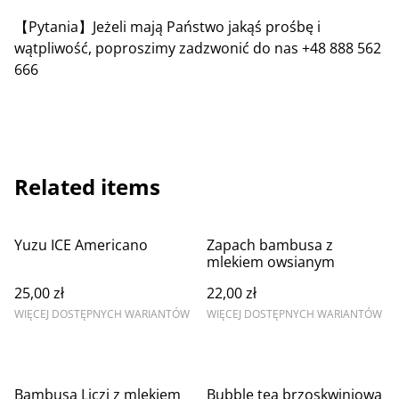
【Pytania】Jeżeli mają Państwo jakąś prośbę i
wątpliwość, poproszimy zadzwonić do nas +48 888 562
666
Related items
Yuzu ICE Americano
Zapach bambusa z
mlekiem owsianym
25,00 zł
22,00 zł
WIĘCEJ DOSTĘPNYCH WARIANTÓW
WIĘCEJ DOSTĘPNYCH WARIANTÓW
Bambusa Liczi z mlekiem
Bubble tea brzoskwiniowa