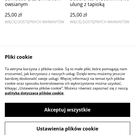
owsianym
ulung z tapioką
25,00 zł
25,00 zł
WIĘCEJ DOSTĘPNYCH WARIANTÓW
WIĘCEJ DOSTĘPNYCH WARIANTÓW
Pliki cookie
Ta witryna korzysta z plików cookie. Są to małe pliki, które pomagają nam
Contact Us
Cookie Policy
zrozumieć, jak korzystasz z naszych usług. Dzięki temu możemy jeszcze
Polityka prywatności
bardziej doskonalić swoje usługi. Więcej informacji na temat tych plików
cookie oraz sposobu kontrolowania ich wykorzystania można uzyskać,
klikając „Ustawienia plików cookie”. Możesz również zapoznać się z naszą
polityką dotyczącą plików cookie
.
Akceptuj wszystkie
©
2026
Cukiernia Sweet Design
Ustawienia plików cookie
powered by