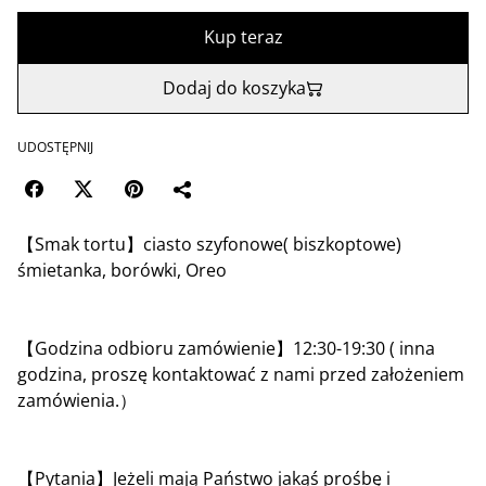
Kup teraz
Dodaj do koszyka
UDOSTĘPNIJ
【Smak tortu】ciasto szyfonowe( biszkoptowe)
śmietanka, borówki, Oreo
【Godzina odbioru zamówienie】12:30-19:30 ( inna
godzina, proszę kontaktować z nami przed założeniem
zamówienia.）
【Pytania】Jeżeli mają Państwo jakąś prośbę i