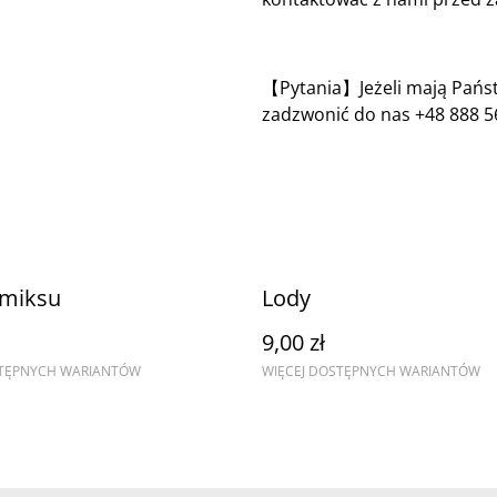
【Pytania】Jeżeli mają Państ
zadzwonić do nas +48 888 5
omiksu
Lody
9,00 zł
STĘPNYCH WARIANTÓW
WIĘCEJ DOSTĘPNYCH WARIANTÓW