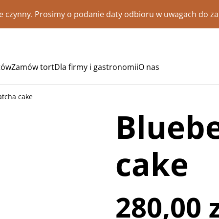
nie czynny. Prosimy o podanie daty odbioru w uwagach do z
tów
Zamów tort
Dla firmy i gastronomii
O nas
atcha cake
Blueb
cake
280,00 z