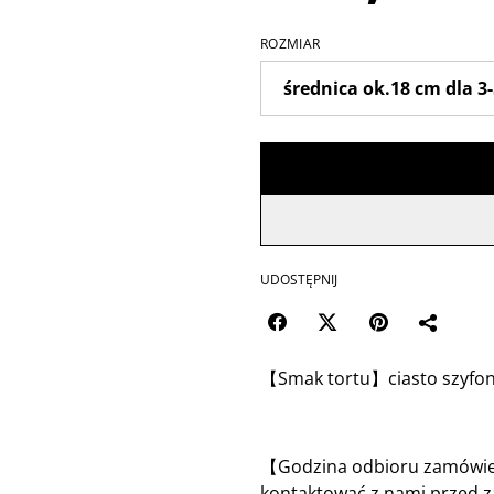
ROZMIAR
UDOSTĘPNIJ
【Smak tortu】ciasto szyfon
【Godzina odbioru zamówien
kontaktować z nami przed 