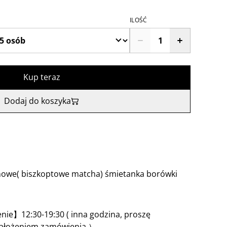
ILOŚĆ
Kup teraz
Dodaj do koszyka
owe( biszkoptowe matcha) śmietanka borówki
ie】12:30-19:30 ( inna godzina, proszę
założeniem zamówienia.）