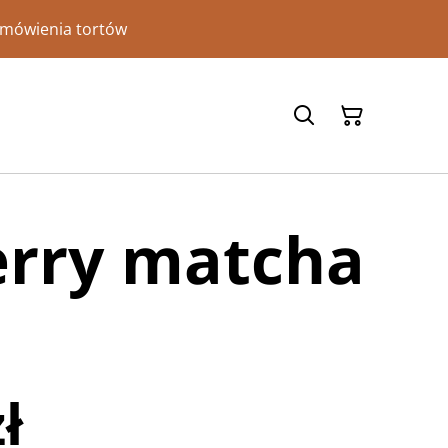
amówienia tortów
erry matcha
ł