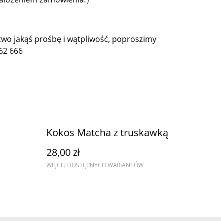
wo jakąś prośbę i wątpliwość, poproszimy
62 666
Kokos Matcha z truskawką
28,00 zł
WIĘCEJ DOSTĘPNYCH WARIANTÓW