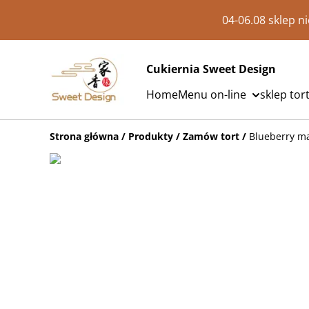
04-06.08 sklep 
Cukiernia Sweet Design
Home
Menu on-line
sklep tor
Strona główna
/
Produkty
/
Zamów tort
/
Blueberry m